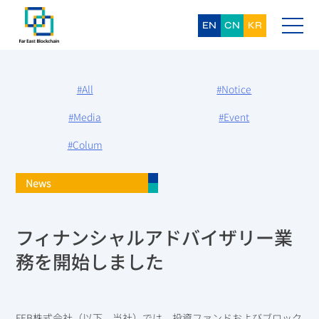
Skip
to
content
EN
CN
KR
#All
#Notice
#Media
#Event
#Colum
News
フィナンシャルアドバイザリー業
務を開始しました
FEB株式会社（以下、当社）では、投資ファンドおよびブロック