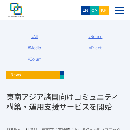
Skip
to
content
EN
CN
KR
#All
#Notice
#Media
#Event
#Colum
News
東南アジア諸国向けコミュニティ
構築・運用支援サービスを開始
FEB株式会社では、東南アジア地域におけるGameFi（ブロック