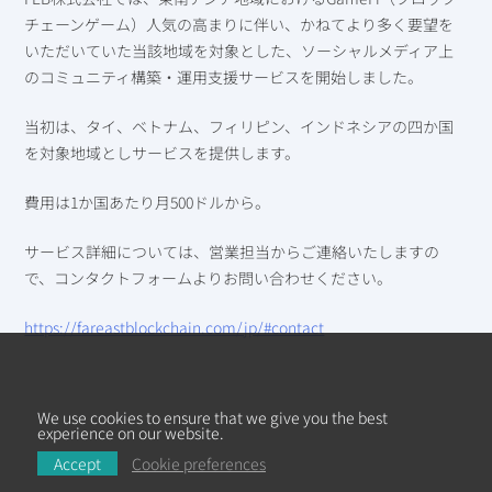
チェーンゲーム）人気の高まりに伴い、かねてより多く要望を
いただいていた当該地域を対象とした、ソーシャルメディア上
のコミュニティ構築・運用支援サービスを開始しました。
当初は、タイ、ベトナム、フィリピン、インドネシアの四か国
を対象地域としサービスを提供します。
費用は1か国あたり月500ドルから。
サービス詳細については、営業担当からご連絡いたしますの
で、コンタクトフォームよりお問い合わせください。
https://fareastblockchain.com/jp/#contact
We use cookies to ensure that we give you the best
experience on our website.
Accept
Cookie preferences