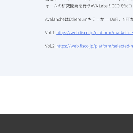
ォームの研究開発を行うAVA LabsのCEO
AvalancheはEthereumキラーか — DeFi
Vol.1:
https://web.fisco.jp/platform/market-n
Vol.2:
https://web.fisco.jp/platform/selected