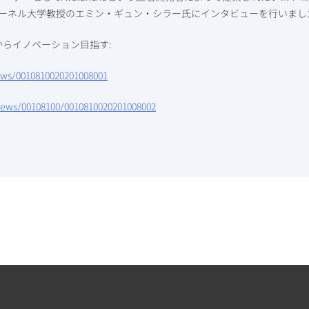
で米コーネル大学教授のエミン・ギュン・シラー氏にインタビューを行いまし
、NFTからイノベーション目指す
:
ews/0010810020201008001
-news/00108100/0010810020201008002