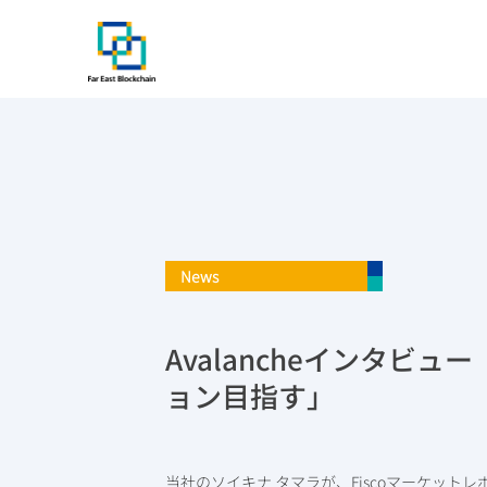
Skip
to
content
News
Avalancheインタビュー
ョン目指す」
当社のソイキナ タマラが、Fiscoマーケット