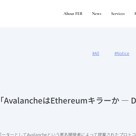
About FEB
News
Services
#All
#Notice
「AvalancheはEthereumキラーか —
レポーターとしてAvalancheという匿名開発者によって提案されたプ