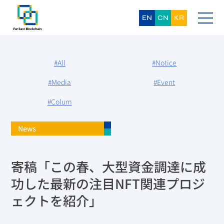
Skip
to
content
EN
CN
KR
#All
#Notice
#Media
#Event
#Colum
News
寄稿「この春、大型資金調達に成
功した最新の注目NFT関連プロジ
ェクトを紹介」