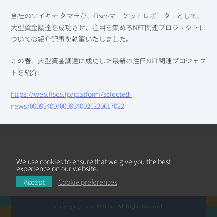
当社のソイキナ タマラが、Fiscoマーケットレポーターとして、
大型資金調達を成功させ、注目を集めるNFT関連プロジェクトに
ついての紹介記事を執筆いたしました。
この春、大型資金調達に成功した最新の注目NFT関連プロジェク
トを紹介:
https://web.fisco.jp/platform/selected-
news/00093400/0009340020220617022
We use cookies to ensure that we give you the best
experience on our website.
Accept
Cookie preferences
Copyright © 2026 FEB Inc. All Rights Reserved.