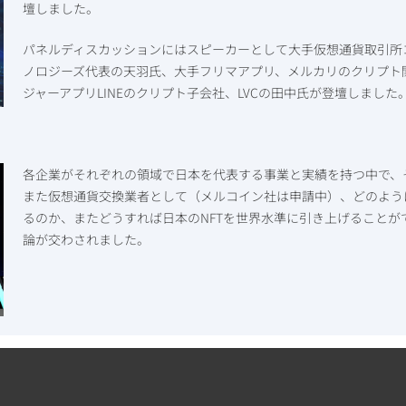
壇しました。
パネルディスカッションにはスピーカーとして大手仮想通貨取引所
ノロジーズ代表の天羽氏、大手フリマアプリ、メルカリのクリプト
ジャーアプリLINEのクリプト子会社、LVCの田中氏が登壇しました
各企業がそれぞれの領域で日本を代表する事業と実績を持つ中で、
また仮想通貨交換業者として（メルコイン社は申請中）、どのよう
るのか、またどうすれば日本のNFTを世界水準に引き上げること
論が交わされました。