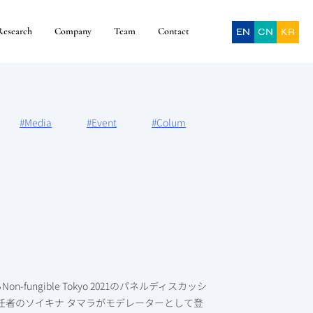
Research
Company
Team
Contact
EN
CN
KR
#Media
#Event
#Colum
ngible Tokyo 2021のパネルディスカッシ
任者のソイキナ タマラがモデレーターとして登