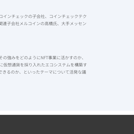
コインチェックの子会社、コインチェックテク
関連子会社メルコインの高橋氏、大手メッセン
。
その強みをどのようにNFT事業に活かすのか、
に仮想通貨を採り入れたエコシステムを構築す
ができるのか、といったテーマについて活発な議