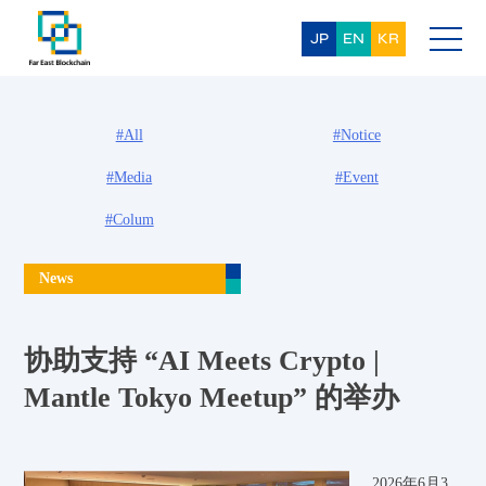
Skip
to
content
JP
EN
KR
#All
#Notice
#Media
#Event
#Colum
News
协助支持 “AI Meets Crypto |
Mantle Tokyo Meetup” 的举办
2026年6月3